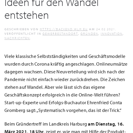
Ideen für den Wandel
entstehen
GESCHRIEBEN VON
HTTPS://BACKEND.WLH.EU
AM
24.02.2021
.
VERÖFFENTLICHT IN
GEWERBESTANDORT
,
GRÜNDEN
,
INNOVATION
,
NACHRICHTEN
.
Viele klassische Selbstständigkeiten und Geschäftsmodelle
wurden durch Corona kräftig angeschlagen. Onlineumsätze
dagegen wachsen. Diese Neuverteilung wird sich nach der
Pandemie nicht einfach wieder zurückdrehen. Die Zeichen
stehen auf Wandel. Aber wie lässt sich das eigene
Geschäftskonzept erfolgreich in die Online-Welt führen?
Start-up-Experte und Erfolgs-Buchautor Ehrenfried Conta
Gromberg sagt: „Systematisch vorgehen, das ist der Trick.“
Beim Gründertreff im Landkreis Harburg
am Dienstag, 16.
März 2021, 18 Uhr,
zeigt er, wie man mit Hilfe der Produkt-