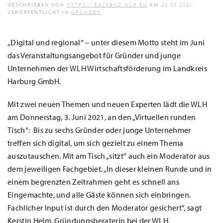
GESCHRIEBEN VON
HTTPS://BACKEND.WLH.EU
AM
20.05.2021
.
VERÖFFENTLICHT IN
GRÜNDEN
.
„Digital und regional“ – unter diesem Motto steht im Juni
das Veranstaltungsangebot für Gründer und junge
Unternehmen der WLH Wirtschaftsförderung im Landkreis
Harburg GmbH.
Mit zwei neuen Themen und neuen Experten lädt die WLH
am Donnerstag, 3. Juni 2021, an den „Virtuellen runden
Tisch“: Bis zu sechs Gründer oder junge Unternehmer
treffen sich digital, um sich gezielt zu einem Thema
auszutauschen. Mit am Tisch „sitzt“ auch ein Moderator aus
dem jeweiligen Fachgebiet. „In dieser kleinen Runde und in
einem begrenzten Zeitrahmen geht es schnell ans
Eingemachte, und alle Gäste können sich einbringen.
Fachlicher Input ist durch den Moderator gesichert“, sagt
Kerstin Helm, Gründungsberaterin bei der WLH.