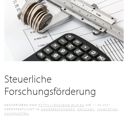
Steuerliche
Forschungsförderung
GESCHRIEBEN VON
HTTPS://BACKEND.WLH.EU
AM
11.03.2021
.
VERÖFFENTLICHT IN
GEWERBESTANDORT
,
GRÜNDEN
,
INNOVATION
,
NACHRICHTEN
.