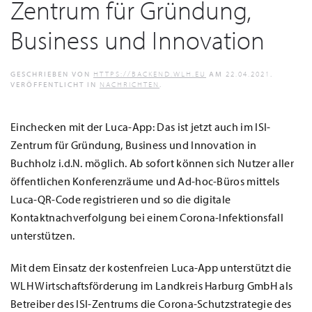
Zentrum für Gründung,
Business und Innovation
GESCHRIEBEN VON
HTTPS://BACKEND.WLH.EU
AM
22.04.2021
.
VERÖFFENTLICHT IN
NACHRICHTEN
.
Einchecken mit der Luca-App: Das ist jetzt auch im ISI-
Zentrum für Gründung, Business und Innovation in
Buchholz i.d.N. möglich. Ab sofort können sich Nutzer aller
öffentlichen Konferenzräume und Ad-hoc-Büros mittels
Luca-QR-Code registrieren und so die digitale
Kontaktnachverfolgung bei einem Corona-Infektionsfall
unterstützen.
Mit dem Einsatz der kostenfreien Luca-App unterstützt die
WLH Wirtschaftsförderung im Landkreis Harburg GmbH als
Betreiber des ISI-Zentrums die Corona-Schutzstrategie des