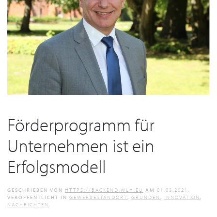
Förderprogramm für
Unternehmen ist ein
Erfolgsmodell
GESCHRIEBEN VON
HTTPS://BACKEND.WLH.EU
AM
01.03.2021
.
VERÖFFENTLICHT IN
GEWERBESTANDORT
,
GRÜNDEN
,
INNOVATION
,
NACHRICHTEN
.