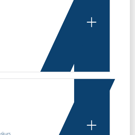
+
+
mskurs