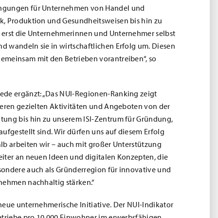
ngungen für Unternehmen von Handel und
k, Produktion und Gesundheitsweisen bis hin zu
 erst die Unternehmerinnen und Unternehmer selbst
 wandeln sie in wirtschaftlichen Erfolg um. Diesen
emeinsam mit den Betrieben vorantreiben“, so
ede ergänzt: „Das NUI-Regionen-Ranking zeigt
seren gezielten Aktivitäten und Angeboten von der
tung bis hin zu unserem ISI-Zentrum für Gründung,
ufgestellt sind. Wir dürfen uns auf diesem Erfolg
lb arbeiten wir – auch mit großer Unterstützung
iter an neuen Ideen und digitalen Konzepten, die
sondere auch als Gründerregion für innovative und
nehmen nachhaltig stärken.“
neue unternehmerische Initiative. Der NUI-Indikator
etriebe pro 10.000 Einwohner im erwerbsfähigen