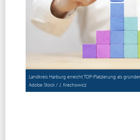
Landkreis Harburg erreicht TOP-Platzierung als gründe
Adobe Stock / J. Krechowicz