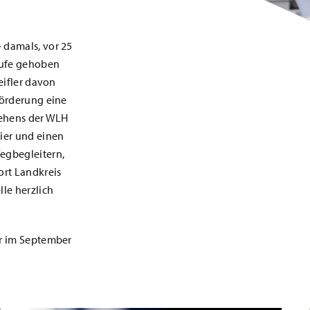
 damals, vor 25
Taufe gehoben
eifler davon
förderung eine
tehens der WLH
ier und einen
egbegleitern,
ort Landkreis
le herzlich
er im September