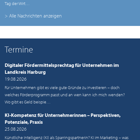
Tag der Wirt…
> Alle Nachrichten anzeigen
Termine
Digitaler Fördermittelsprechtag für Unternehmen im
Landkreis Harburg
19.08.2026
Für Unternehmen gibt es viele gute Gründe zu investieren – doch
welches Förderprogramm passt und an wen kann ich mich wenden?
Wo gibt es Geld beispie…
KI-Kompetenz für Unternehmerinnen – Perspektiven,
Potenziale, Praxis
25.08.2026
Künstliche Intelligenz (KI) als Sparringspartnerin? KI im Marketing – was