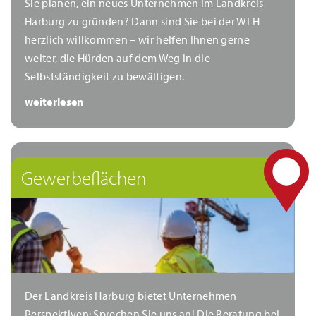
Sie planen, ein neues Unternehmen im Landkreis
Harburg zu gründen? Dann sind Sie bei der WLH
herzlich willkommen – wir helfen Ihnen gerne
weiter, die Hürden auf dem Weg in die
Selbstständigkeit zu bewältigen.
weiterlesen
Gewerbeflächen
Der Landkreis Harburg bietet Unternehmen
Perspektiven: Sprechen Sie uns an! Die Beratung bei