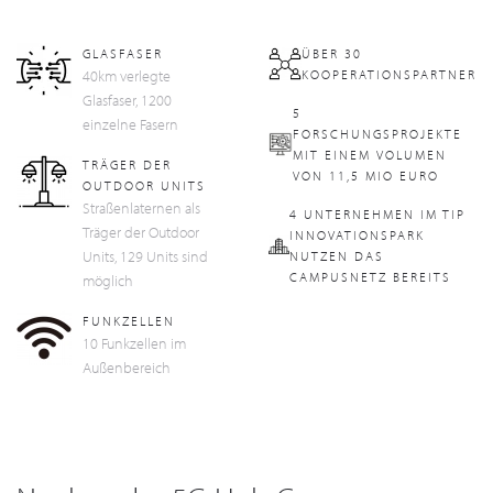
GLASFASER
ÜBER 30
40km verlegte
KOOPERATIONSPARTNER
Glasfaser, 1200
5
einzelne Fasern
FORSCHUNGSPROJEKTE
MIT EINEM VOLUMEN
TRÄGER DER
VON 11,5 MIO EURO
OUTDOOR UNITS
Straßenlaternen als
4 UNTERNEHMEN IM TIP
Träger der Outdoor
INNOVATIONSPARK
Units, 129 Units sind
NUTZEN DAS
CAMPUSNETZ BEREITS
möglich
FUNKZELLEN
10 Funkzellen im
Außenbereich