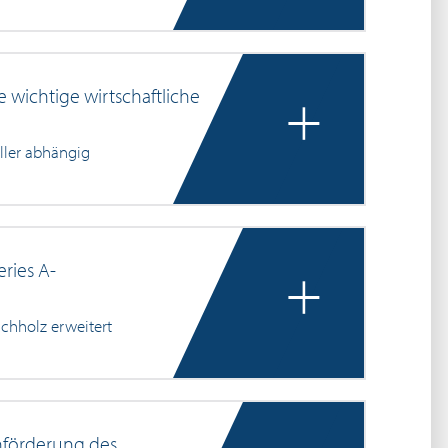
+
 wichtige wirtschaftliche
aller abhängig
+
eries A-
chholz erweitert
enförderung des