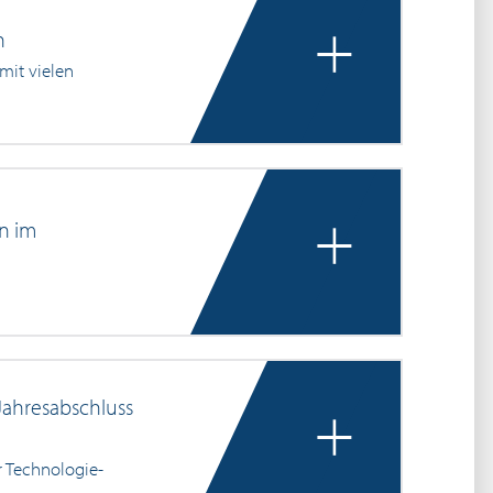
+
n
mit vielen
+
n im
+
Jahresabschluss
r Technologie-