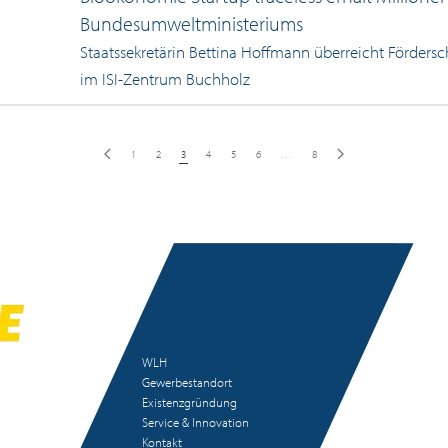
Bundesumweltministeriums
Staatssekretärin Bettina Hoffmann überreicht Förder
im ISI-Zentrum Buchholz
1
2
3
4
5
6
…
8
WLH
Gewerbestandort
Existenzgründung
Service & Innovation
Kontakt