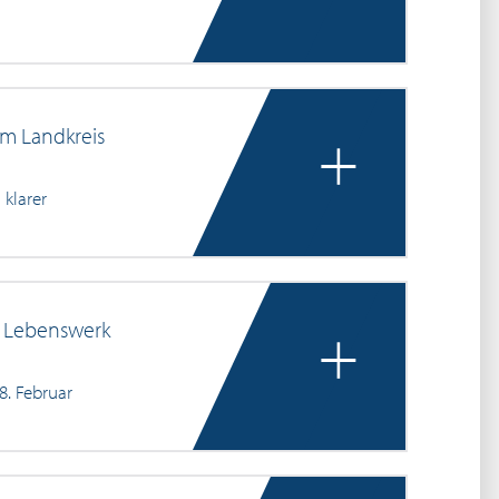
+
m Landkreis
klarer
+
s Lebenswerk
8. Februar