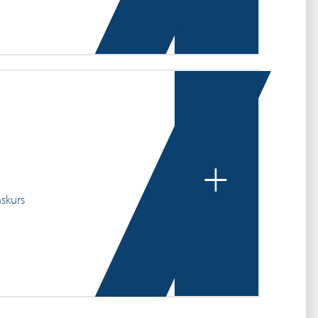
+
mskurs