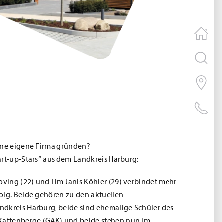
ine eigene Firma gründen?
art-up-Stars“ aus dem Landkreis Harburg:
ing (22) und Tim Janis Köhler (29) verbindet mehr
olg. Beide gehören zu den aktuellen
ndkreis Harburg, beide sind ehemalige Schüler des
attenberge (GAK) und beide stehen nun im