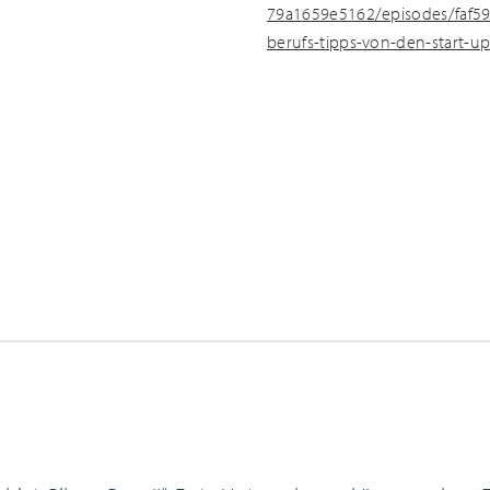
79a1659e5162/episodes/faf59
berufs-tipps-von-den-start-up