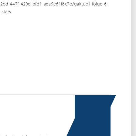
2bd-447f-429d-bfd1-ada9e61f6c7e/gaktuell-folge-6-
-stars