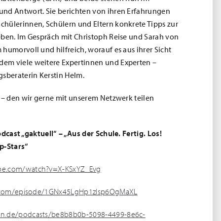
und Antwort. Sie berichten von ihren Erfahrungen
hülerinnen, Schülern und Eltern konkrete Tipps zur
eben. Im Gespräch mit Christoph Reise und Sarah von
humorvoll und hilfreich, worauf es aus ihrer Sicht
em viele weitere Expertinnen und Experten –
beraterin Kerstin Helm.
s – den wir gerne mit unserem Netzwerk teilen
dcast „gaktuell“ – „Aus der Schule. Fertig. Los!
p-Stars“
be.com/watch?v=X-KSxYZ_Evg
fy.com/episode/1GNx45LgHp1zIsp6OgMaXL
on.de/podcasts/be8b8b0b-5098-4499-8e6c-