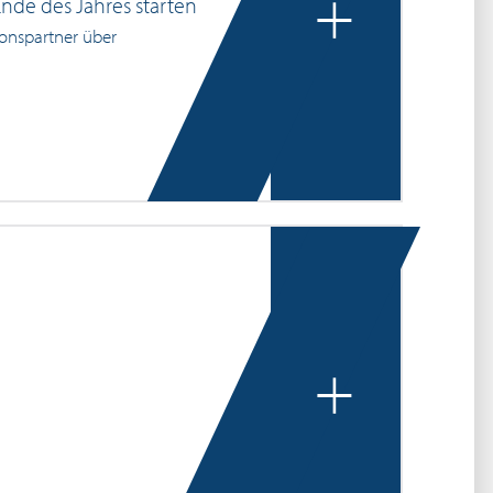
+
nde des Jahres starten
ionspartner über
+