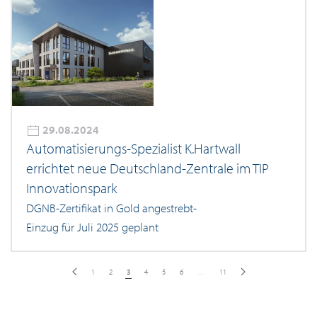
29.08.2024
Automatisierungs-Spezialist K.Hartwall
errichtet neue Deutschland-Zentrale im TIP
Innovationspark
DGNB-Zertifikat in Gold angestrebt-
Einzug für Juli 2025 geplant
1
2
3
4
5
6
…
11