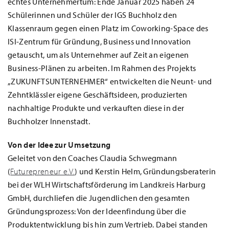
echtes Unternehmertum: Ende Januar 2025 haben 24
Schülerinnen und Schüler der IGS Buchholz den
Klassenraum gegen einen Platz im Coworking-Space des
ISI-Zentrum für Gründung, Business und Innovation
getauscht, um als Unternehmer auf Zeit an eigenen
Business-Plänen zu arbeiten. Im Rahmen des Projekts
„ZUKUNFTSUNTERNEHMER“ entwickelten die Neunt- und
Zehntklässler eigene Geschäftsideen, produzierten
nachhaltige Produkte und verkauften diese in der
Buchholzer Innenstadt.
Von der Idee zur Umsetzung
Geleitet von den Coaches Claudia Schwegmann
(
Futurepreneur e.V.
) und Kerstin Helm, Gründungsberaterin
bei der WLH Wirtschaftsförderung im Landkreis Harburg
GmbH, durchliefen die Jugendlichen den gesamten
Gründungsprozess: Von der Ideenfindung über die
Produktentwicklung bis hin zum Vertrieb. Dabei standen