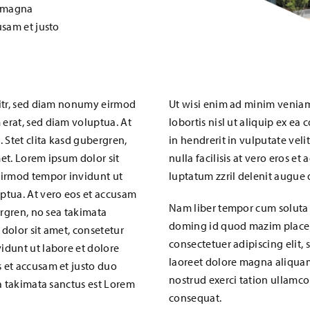
e magna
usam et justo
litr, sed diam nonumy eirmod
Ut wisi enim ad minim veniam,
erat, sed diam voluptua. At
lobortis nisl ut aliquip ex e
 Stet clita kasd gubergren,
in hendrerit in vulputate veli
et. Lorem ipsum dolor sit
nulla facilisis at vero eros e
eirmod tempor invidunt ut
luptatum zzril delenit augue du
ptua. At vero eos et accusam
Nam liber tempor cum soluta 
ergren, no sea takimata
doming id quod mazim placera
dolor sit amet, consetetur
consectetuer adipiscing elit
idunt ut labore et dolore
laoreet dolore magna aliquam
 et accusam et justo duo
nostrud exerci tation ullamco
ea takimata sanctus est Lorem
consequat.