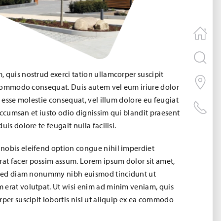
 quis nostrud exerci tation ullamcorper suscipit
a commodo consequat. Duis autem vel eum iriure dolor
t esse molestie consequat, vel illum dolore eu feugiat
t accumsan et iusto odio dignissim qui blandit praesent
is dolore te feugait nulla facilisi.
nobis eleifend option congue nihil imperdiet
t facer possim assum. Lorem ipsum dolor sit amet,
, sed diam nonummy nibh euismod tincidunt ut
 erat volutpat. Ut wisi enim ad minim veniam, quis
rper suscipit lobortis nisl ut aliquip ex ea commodo