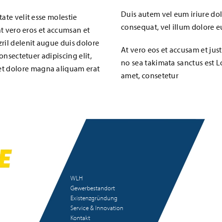
Duis autem vel eum iriure dolo
ate velit esse molestie
consequat, vel illum dolore eu 
 at vero eros et accumsan et
ril delenit augue duis dolore
At vero eos et accusam et jus
consectetuer adipiscing elit,
no sea takimata sanctus est L
t dolore magna aliquam erat
amet, consetetur
WLH
Gewerbestandort
Existenzgründung
Service & Innovation
Kontakt