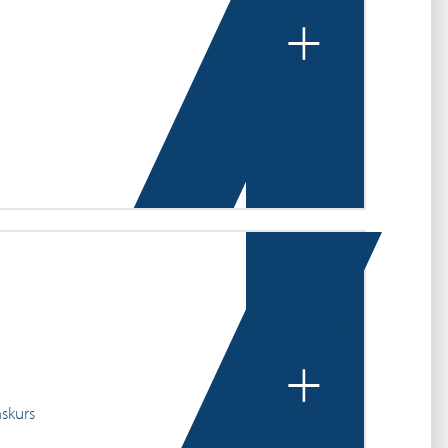
+
+
mskurs