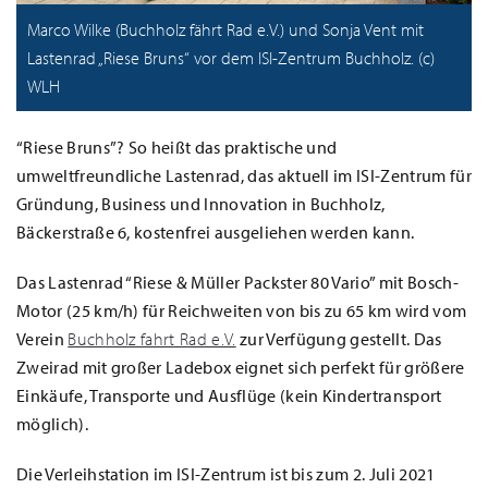
Marco Wilke (Buchholz fährt Rad e.V.) und Sonja Vent mit
Lastenrad „Riese Bruns“ vor dem ISI-Zentrum Buchholz. (c)
WLH
“Riese Bruns”? So heißt das praktische und
umweltfreundliche Lastenrad, das aktuell im ISI-Zentrum für
Gründung, Business und Innovation in Buchholz,
Bäckerstraße 6, kostenfrei ausgeliehen werden kann.
Das Lastenrad “Riese & Müller Packster 80 Vario” mit Bosch-
Motor (25 km/h) für Reichweiten von bis zu 65 km wird vom
Verein
Buchholz fahrt Rad e.V.
zur Verfügung gestellt. Das
Zweirad mit großer Ladebox eignet sich perfekt für größere
Einkäufe, Transporte und Ausflüge (kein Kindertransport
möglich).
Die Verleihstation im ISI-Zentrum ist bis zum 2. Juli 2021