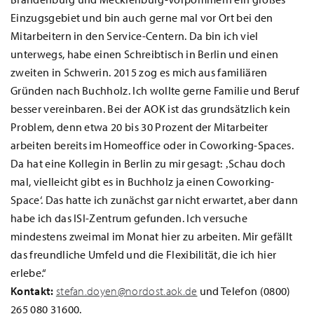
Einzugsgebiet und bin auch gerne mal vor Ort bei den
Mitarbeitern in den Service-Centern. Da bin ich viel
unterwegs, habe einen Schreibtisch in Berlin und einen
zweiten in Schwerin. 2015 zog es mich aus familiären
Gründen nach Buchholz. Ich wollte gerne Familie und Beruf
besser vereinbaren. Bei der AOK ist das grundsätzlich kein
Problem, denn etwa 20 bis 30 Prozent der Mitarbeiter
arbeiten bereits im Homeoffice oder in Coworking-Spaces.
Da hat eine Kollegin in Berlin zu mir gesagt: ‚Schau doch
mal, vielleicht gibt es in Buchholz ja einen Coworking-
Space‘. Das hatte ich zunächst gar nicht erwartet, aber dann
habe ich das ISI-Zentrum gefunden. Ich versuche
mindestens zweimal im Monat hier zu arbeiten. Mir gefällt
das freundliche Umfeld und die Flexibilität, die ich hier
erlebe.“
Kontakt:
stefan.doyen@nordost.aok.de
und Telefon (0800)
265 080 31600.