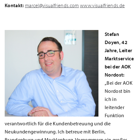
Kontakt:
marcel@visualfriends.com
www.visualfriends.de
Stefan
Doyen, 42
Jahre, Leiter
Marktservice
bei der AOK
Nordost:
„Bei der AOK
Nordost bin
ich in
leitender
Funktion
verantwortlich für die Kundenbetreuung und die
Neukundengewinnung. Ich betreue mit Berlin,
Brandenburg und Mecklenburg-Vorpommern ein großes